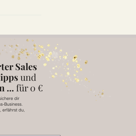
ter Sales
ipps
und
 ...
für 0 €
sichere dir
ss-Business.
 erfährst du,