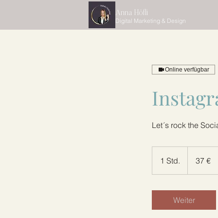
Anna Höfli
Digital Marketing & Design
Online verfügbar
Instagr
Let´s rock the Soc
37
Euro
1 Std.
1
37 €
S
t
d
Weiter