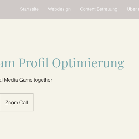
Startseite
Webdesign
Content Betreuung
Über 
am Profil Optimierung
ial Media Game together
Zoom Call