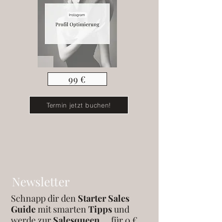
99 €
Termin jetzt buchen!
Newsletter
Schnapp dir den
Starter Sales
Guide
mit smarten
Tipps
und
werde zur
Salesqueen ...
für 0 €