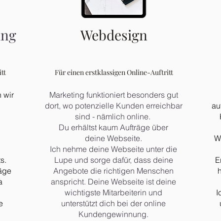
ung
Webdesign
tt
Für einen erstklassigen Online-Auftritt
 wir
Marketing funktioniert besonders gut
dort, wo potenzielle Kunden erreichbar
au
sind - nämlich online.
Du erhältst kaum Aufträge über
deine Webseite.
W
Ich nehme deine Webseite unter die
s.
Lupe und sorge dafür, dass deine
E
läge
Angebote die richtigen Menschen
h
a
anspricht. Deine Webseite ist deine
wichtigste Mitarbeiterin und
I
e
unterstützt dich bei der online
Kundengewinnung.