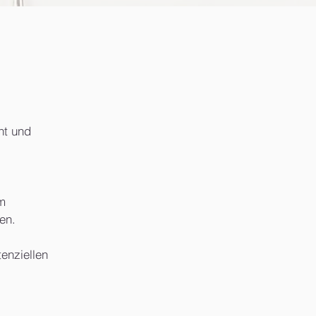
ht und
m
en.
enziellen