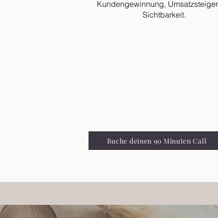
Kundengewinnung, Umsatzsteige
Sichtbarkeit.
Buche deinen 90 Minuten Call