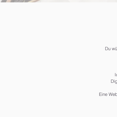
Du wü
I
Dig
Eine Webs